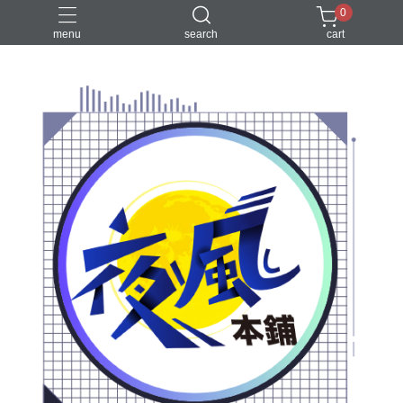
0
menu
search
cart