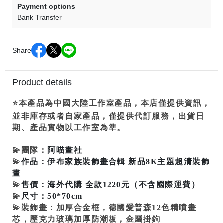
Payment options
Bank Transfer
Share
Product details
⭐本產品為中國大陸工作室產品，本店僅提供資訊，
並非庫存或者自家產品，僅提供代訂服務，出貨日
期、產品實物以工作室為準。
💫
團隊：
阿喵畫社
💫
作品：伊布家族裝飾畫合輯 新品8K主題超清裝飾
畫
💫
售價：海外代購 全款1220元（不含國際運費）
💫
尺寸：50*70cm
💫
裝飾畫：加厚合金框，德國愛普森12色精噴畫
芯，壓克力玻璃加厚防潮板，金屬掛鉤