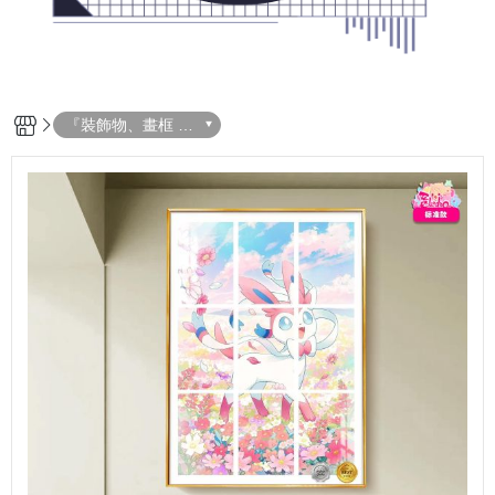
『裝飾物、畫框 -
每日新品』