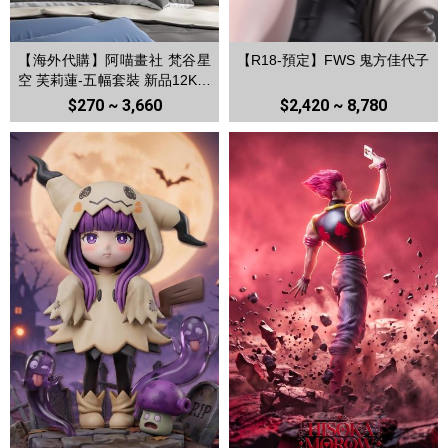
【海外代購】阿喵畫社 梵谷星
【R18-預定】FWS 鬼方佳代子
空 芙莉蓮-五幅套裝 新品12K超
清異形套組裝飾畫 床頭地墊 滑
$270 ~ 3,660
$2,420 ~ 8,780
鼠墊 冰箱貼