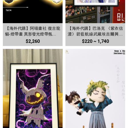
【海外代購】阿喵畫社 復古龍
【海外代購】巴洛克 《紫衣信
貓-燈帶畫 異形發光燈帶氛圍裝
濃》碧藍航線武藏埃吉爾興登
飾畫
堡動畫裝飾畫冰箱貼
$2,260
$220 ~ 1,740