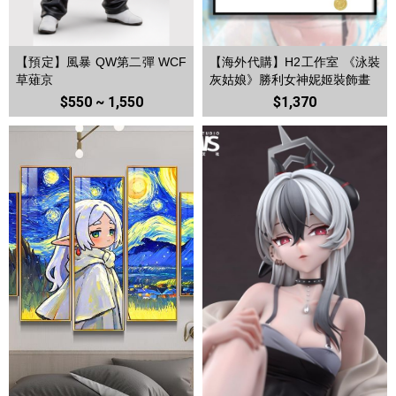
【預定】風暴 QW第二彈 WCF
【海外代購】H2工作室 《泳裝
草薙京
灰姑娘》勝利女神妮姬裝飾畫
$550 ~ 1,550
$1,370