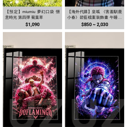
【預定】miumiu 夢幻口袋 愜
【海外代購】皇呱 《害羞馴鹿
意時光 第四彈 菊葉草
小春》碧藍檔案裝飾畫 午睡毯
地毯
$1,090
$850 ~ 2,030