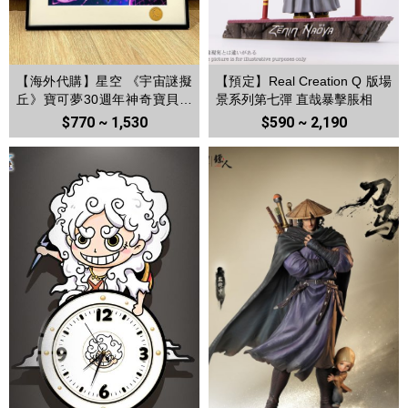
【海外代購】星空 《宇宙謎擬
【預定】Real Creation Q 版場
丘》寶可夢30週年神奇寶貝耿
景系列第七彈 直哉暴擊脹相
鬼皮卡丘Gengar動畫遊戲動畫
$770 ~ 1,530
$590 ~ 2,190
裝飾畫