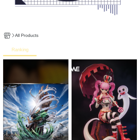
All Products
Ranking
Hot
New
Price