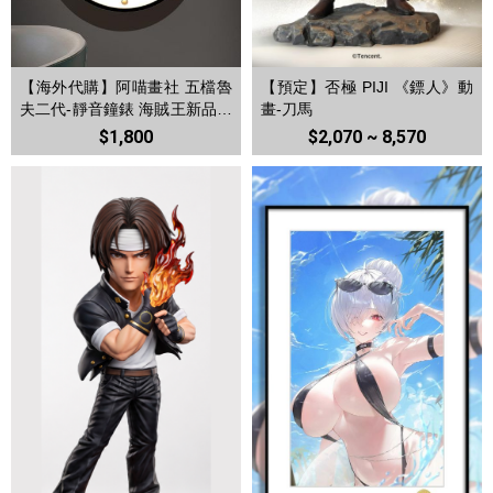
【海外代購】阿喵畫社 五檔魯
【預定】否極 PIJI 《鏢人》動
夫二代-靜音鐘錶 海賊王新品發
畫-刀馬
布鐘錶裝飾畫
$1,800
$2,070 ~ 8,570