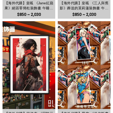
【海外代購】皇呱 《Jane紅蘋
【海外代購】皇呱 《三人與舊
果》絕區零簡杜裝飾畫 午睡毯
影》葬送的芙莉蓮裝飾畫 午睡
地毯
毯 地毯
$850 ~ 2,030
$850 ~ 2,030