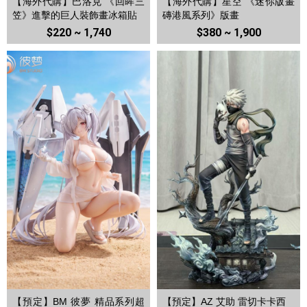
【海外代購】巴洛克 《回眸三
【海外代購】星空 《迷你版畫
笠》進擊的巨人裝飾畫冰箱貼
磚港風系列》版畫
$220 ~ 1,740
$380 ~ 1,900
【預定】BM 彼夢 精品系列超
【預定】AZ 艾助 雷切卡卡西