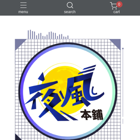
0
menu
search
cart