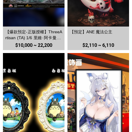
【爆款預定-正版授權】ThreeA
【預定】ANE 魔法公主
rtisan (TA) 1/6 里維·阿卡曼 利
威爾 進擊的巨人第三季 TPlus
$10,000 ~ 22,200
$2,110 ~ 6,110
系列