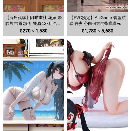
【海外代購】阿喵畫社 花嫁 婚
【PVC預定】AniGame 碧藍航
紗埃吉爾怨仇 雙聯12k組合高
線 吾妻 心向何方的指導課Ver.
清裝飾畫 冰箱貼 等身抱枕
$270 ~ 1,580
$1,780 ~ 5,680