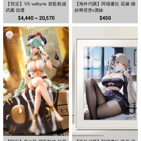
【預定】VS valkyrie 碧藍航線
【海外代購】阿喵畫社 花嫁 婚
武藏 信濃
紗興登堡x酒妹
$4,440 ~ 20,570
$450