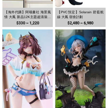
【海外代購】阿喵畫社 海景風
【PVC預定】Solarain 碧藍航
情 大鳳 新品12K主題超清裝飾
線 大鳳 宿舍計劃
畫 冰箱貼
$330 ~ 1,220
$2,480 ~ 6,980