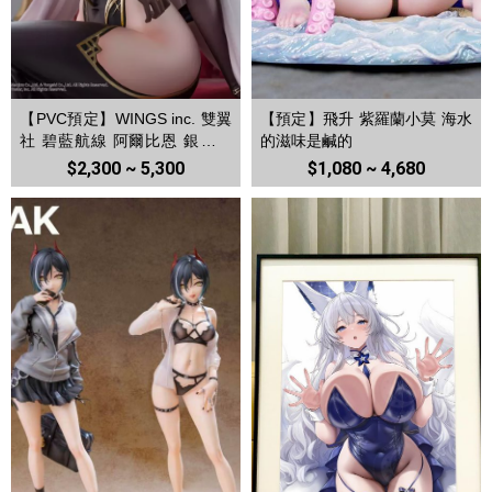
【PVC預定】WINGS inc. 雙翼
【預定】飛升 紫羅蘭小莫 海水
社 碧藍航線 阿爾比恩 銀月下
的滋味是鹹的
的夜之眷屬
$2,300 ~ 5,300
$1,080 ~ 4,680