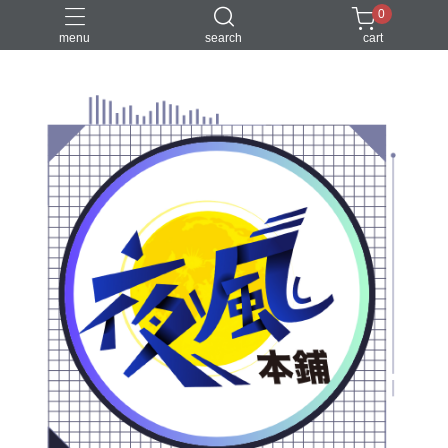
0
menu
search
cart