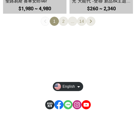
聖路易斯 賽車女郎Ver
光 大能代 -雙聯 新品8k主題高
清裝飾畫 冰箱貼
$1,980 ~ 4,980
$260 ~ 2,340
1
2
...
14
All Products
Privacy
Order Tracking
【其它說明】
English