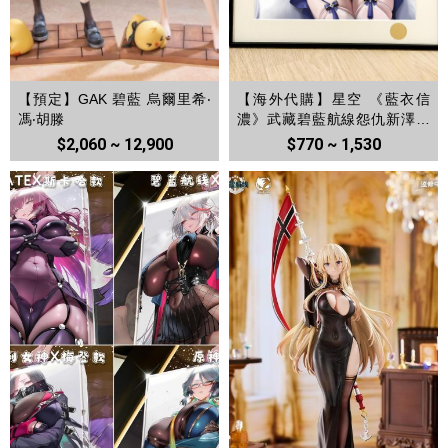
【預定】GAK 碧藍 烏爾里希‧
【海外代購】星空 《藍衣信
馮‧胡滕
濃》武藏碧藍航線怨仇新澤西
拉菲遊戲動漫裝飾畫
$2,060 ~ 12,900
$770 ~ 1,530