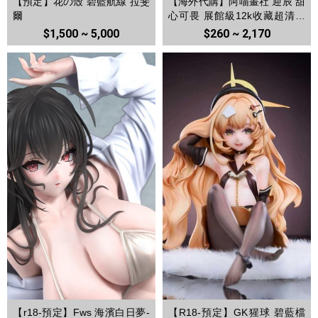
【預定】花の殼 碧藍航線 拉斐
【海外代購】阿喵畫社 迎辰 甜
爾
心可畏 展館級12k收藏超清精
裱畫 透明卡磚 冰箱貼
$1,500 ~ 5,000
$260 ~ 2,170
【r18-預定】Fws 海濱白日夢-
【R18-預定】GK猩球 碧藍檔