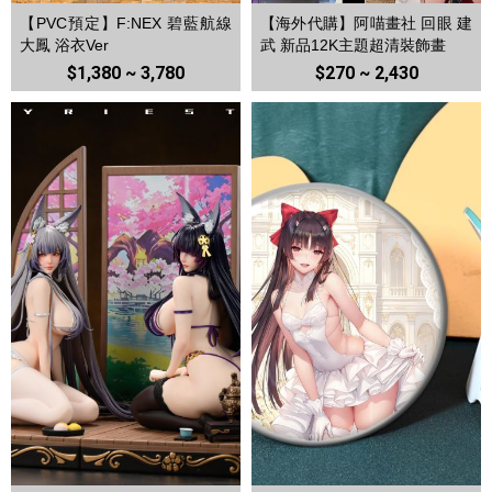
【PVC預定】F:NEX 碧藍航線
【海外代購】阿喵畫社 回眼 建
大鳳 浴衣Ver
武 新品12K主題超清裝飾畫
$1,380 ~ 3,780
$270 ~ 2,430