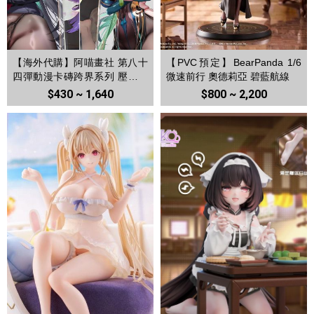
【海外代購】阿喵畫社 第八十
【PVC預定】BearPanda 1/6
四彈動漫卡磚跨界系列 壓克力
微速前行 奧德莉亞 碧藍航線
加厚紀念收藏磚卡磚
$430 ~ 1,640
$800 ~ 2,200