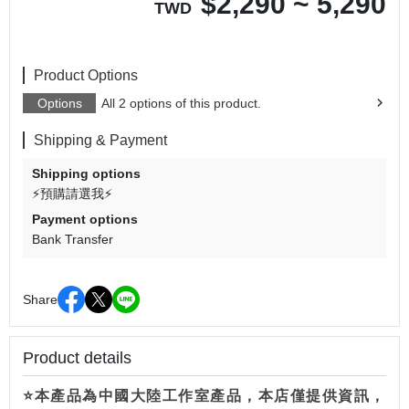
$
2,290 ~ 5,290
TWD
Product Options
Options
All 2 options of this product.
Shipping & Payment
Shipping options
⚡預購請選我⚡
Payment options
Bank Transfer
Share
Product details
⭐本產品為中國大陸工作室產品，本店僅提供資訊，