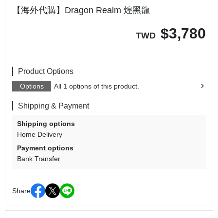
【海外代購】Dragon Realm 煌黑龍
$
3,780
TWD
Product Options
Options
All 1 options of this product.
Shipping & Payment
Shipping options
Home Delivery
Payment options
Bank Transfer
Share