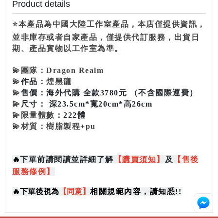
Product details
⭐本產品為中國大陸工作室產品，本店僅提供資訊，
並非庫存或者自家產品，僅提供代訂服務，出貨日
期、產品實物以工作室為準。
💫
團隊：
Dragon Realm
💫
作品：
煌黑龍
💫
售價：
海外代購
全款3780元 （不含國際運費）
💫
尺寸： 深
23.5cm*寬20cm*高26cm
💫
限量體數
：222體
💫
材質：樹脂製程+pu
🔥
下單前請閱讀並詳細了解
【
購買
須知
】
及
【售後
服務條例】
🔥
下單後視為
【同意】
相關規範內容，請知悉!!