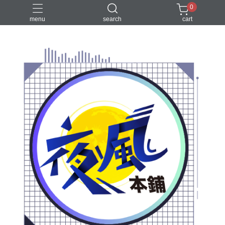
0
menu
search
cart