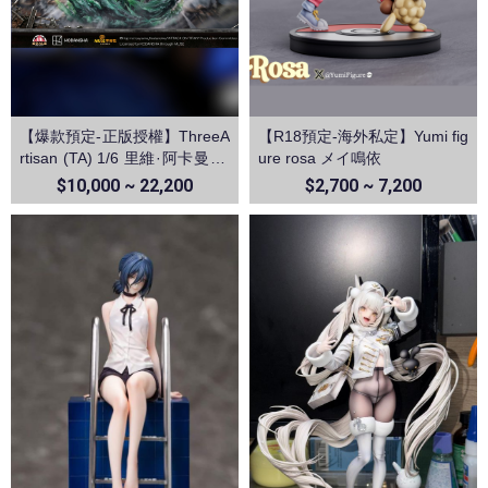
【爆款預定-正版授權】ThreeA
【R18預定-海外私定】Yumi fig
rtisan (TA) 1/6 里維·阿卡曼 利
ure rosa メイ鳴依
威爾 進擊的巨人第三季 TPlus
$10,000 ~ 22,200
$2,700 ~ 7,200
系列