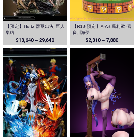
【預定】Hertz 群獸出沒 巨人
【R18-預定】A-Art 瑪利歐-喜
集結
多川海夢
$13,640 ~ 29,640
$2,310 ~ 7,880