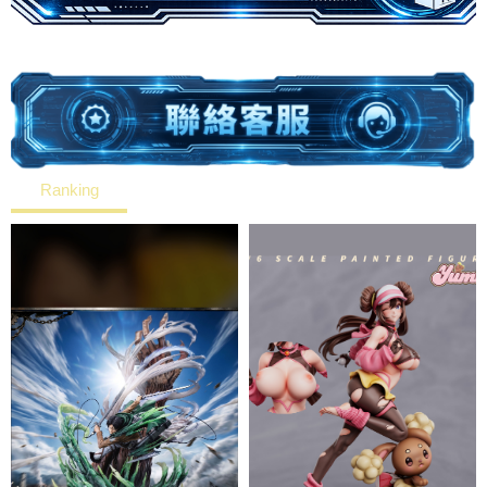
Ranking
Hot
New
Price