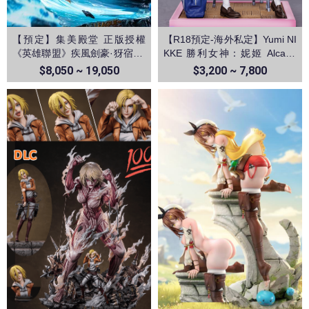
【預定】集美殿堂 正版授權
【R18預定-海外私定】Yumi NI
《英雄聯盟》疾風劍豪·犽宿 亞
KKE 勝利女神：妮姬 Alcana
索
阿爾卡娜
$8,050 ~ 19,050
$3,200 ~ 7,800