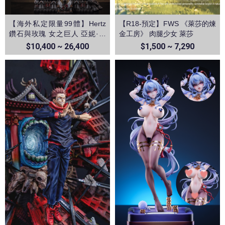
【海外私定限量99體】Hertz
【R18-預定】FWS 《萊莎的煉
鑽石與玫瑰 女之巨人 亞妮·雷
金工房》 肉腿少女 萊莎
恩哈特 進擊的巨人
$10,400 ~ 26,400
$1,500 ~ 7,290