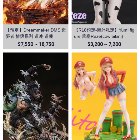
【預定】Dreammaker DMS 造
【R18預定-海外私定】Yumi fig
夢者 情懷系列 道連 道蓮
ure 蕾塞Reze(cow bikini)
$7,550 ~ 18,750
$3,200 ~ 7,200