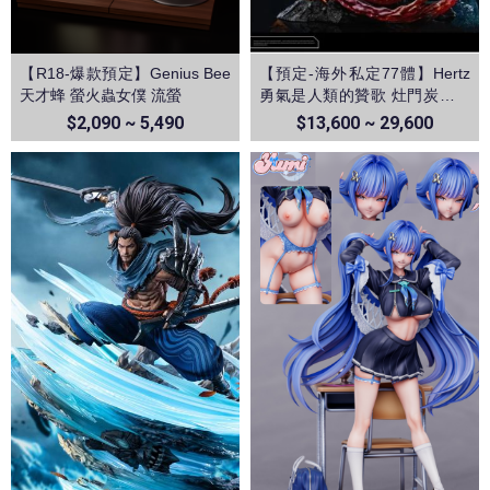
【R18-爆款預定】Genius Bee
【預定-海外私定77體】Hertz
天才蜂 螢火蟲女僕 流螢
勇氣是人類的贊歌 灶門炭治郎
&富岡義勇 vs猗窩座 鬼滅之刃
$2,090 ~ 5,490
$13,600 ~ 29,600
無限城篇