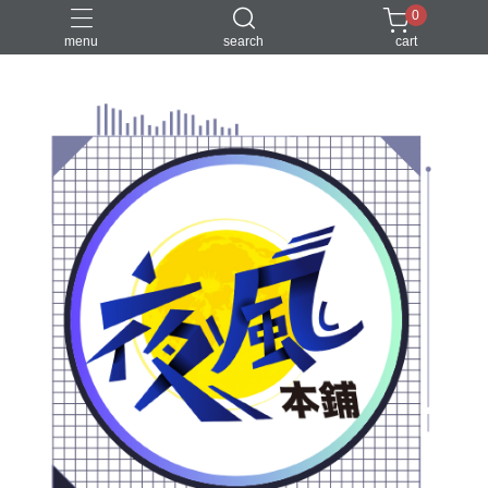
0
menu
search
cart