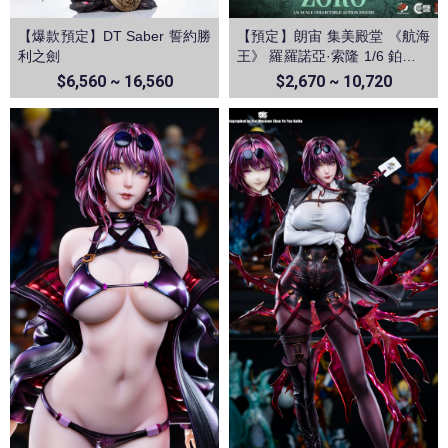
【爆款預定】DT Saber 誓約勝
【預定】朗宙 集美殿堂 《航海
利之劍
王》 羅羅諾亞·索隆 1/6 鉑金矽
膠可動人偶
$6,560 ~ 16,560
$2,670 ~ 10,720