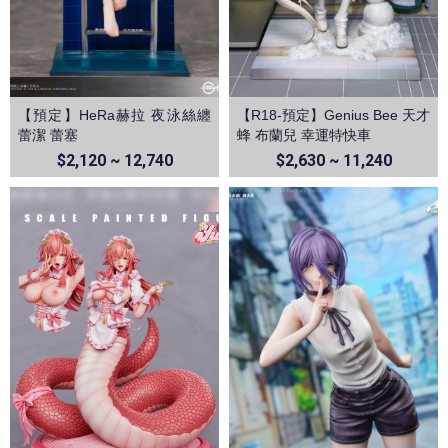
【預定】HeRa赫拉 夜泳絲纏
【R18-預定】Genius Bee 天才
蕾潔 蕾塞
蜂 布蘭兒 幸運特快車
$2,120 ~ 12,740
$2,630 ~ 11,240