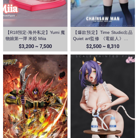
【R18預定-海外私定】Yumi 魔
【爆款預定】Time Studio出品
物娘第一彈 米婭 Miia
Quiet art監修 《電鋸人》蕾塞
篇－蕾塞
$3,200 ~ 7,500
$2,500 ~ 8,310