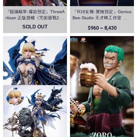
『額滿截單-爆款預定』ThreeA
『R18女雕-實物預定』Genius
rtisan 正版授權《咒術迴戰2 》
Bee-Studio 天才蜂工作室 逆兔
兩面宿儺 領域展開 伏魔御廚子
椰羊 原神
SOLD OUT
$960 ~ 8,430