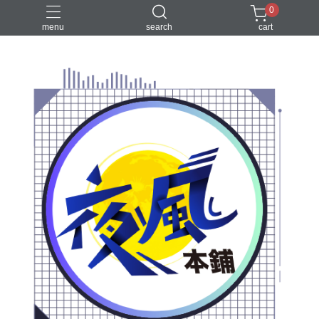
0
menu
search
cart