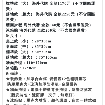
標準款（大） 海外代購 全款1170元（不含國際運
費）
落地款（超大） 海外代購 全款2250元（不含國際
運費）
牆面掛毯 海外代購 全款540元（不含國際運費）
冰箱貼
海外代購 全款260元
（不含國際運費）
💫
尺寸：
桌上款（小）：20*30cm
桌面款（中）：35*50cm
標準款（大）：50*70cm
落地款（超大）：75*105cm
牆面掛毯：110*170cm
冰箱貼：12*8cm
💫備註：
★裝飾畫：加厚合金框+愛普森12色精噴畫芯
防塵壓克力+玻璃加厚防潮板+金屬掛鉤
★牆面掛毯：電腦手辦櫃背景掛毯，防塵防落灰
（贈安裝包：雙面膠，夾子，無痕釘）
★冰箱貼：壓克力材質，顏色還原，背面一體式磁