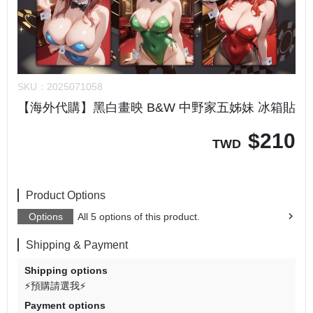
SKU：
2025071058
【海外代購】黑白畫映 B&W 中野家五姊妹 冰箱貼
$
210
TWD
Product Options
Options
All 5 options of this product.
Shipping & Payment
Shipping options
⚡預購請選我⚡
Payment options