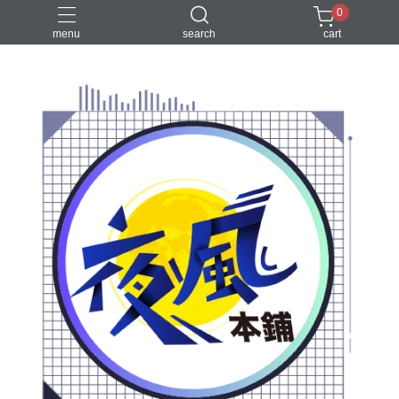
0
menu
search
cart