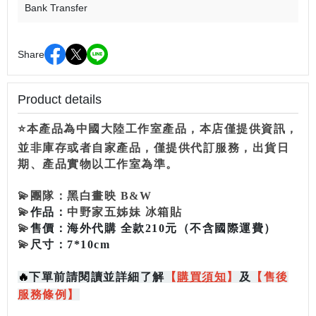
Bank Transfer
Share
Product details
⭐本產品為中國大陸工作室產品，本店僅提供資訊，
並非庫存或者自家產品，僅提供代訂服務，出貨日
期、產品實物以工作室為準。
💫
團隊：
黑白畫映 B&W
💫
作品：
中野家五姊妹 冰箱貼
💫
售價：
海外代購 全款210元
（不含國際運費）
💫
尺寸：
7*10cm
🔥
下單前請閱讀並詳細了解
【
購買
須知
】
及
【售後
服務條例】