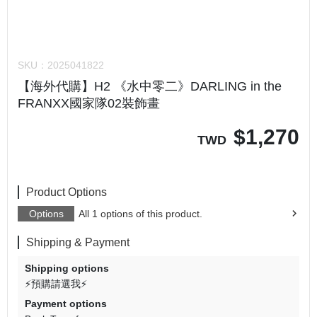
SKU：
2025041822
【海外代購】H2 《水中零二》DARLING in the
FRANXX國家隊02裝飾畫
$
1,270
TWD
Product Options
Options
All 1 options of this product.
Shipping & Payment
Shipping options
⚡預購請選我⚡
Payment options