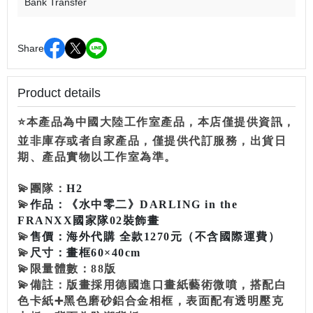
Bank Transfer
Share
Product details
⭐本產品為中國大陸工作室產品，本店僅提供資訊，
並非庫存或者自家產品，僅提供代訂服務，出貨日
期、產品實物以工作室為準。
💫
團隊：
H2
💫
作品：
《水中零二》DARLING in the
FRANXX國家隊02裝飾畫
💫
售價：
海外代購 全款1270元
（不含國際運費）
💫
尺寸：
畫框60×40cm
💫限量體數：
88版
💫備註：
版畫採用德國進口畫紙藝術微噴，搭配白
色卡紙➕黑色磨砂鋁合金相框，表面配有透明壓克