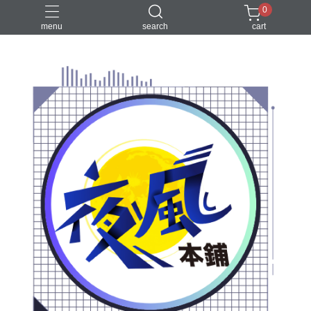
0
menu
search
cart