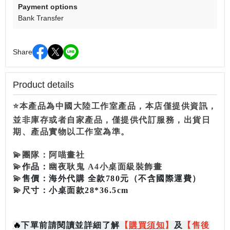
Payment options
Bank Transfer
Share
Product details
⭐本產品為中國大陸工作室產品，本店僅提供資訊，
並非庫存或者自家產品，僅提供代訂服務，出貨日
期、產品實物以工作室為準。
💫
團隊：
阿喵畫社
💫
作品：
幽夜耿鬼 A4小桌面級裝飾畫
💫
售價：
海外代購 全款780元
（不含國際運費）
💫
尺寸：
小桌面款28*36.5cm
🔥
下單前請閱讀並詳細了解
【
購買
須知
】
及
【售後