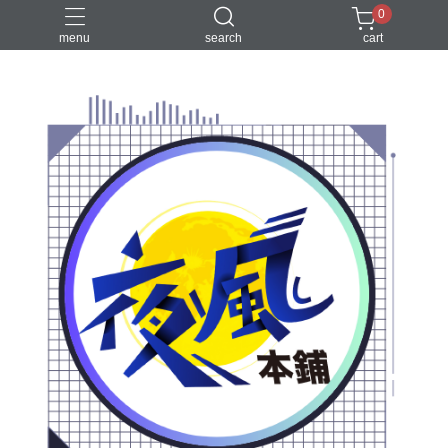
0
menu
search
cart