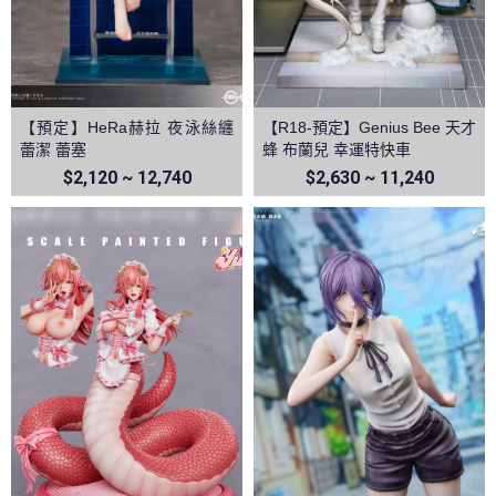
【預定】HeRa赫拉 夜泳絲纏
【R18-預定】Genius Bee 天才
蕾潔 蕾塞
蜂 布蘭兒 幸運特快車
$2,120 ~ 12,740
$2,630 ~ 11,240