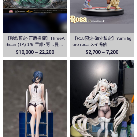
【爆款預定-正版授權】ThreeA
【R18預定-海外私定】Yumi fig
rtisan (TA) 1/6 里維·阿卡曼 利
ure rosa メイ鳴依
威爾 進擊的巨人第三季 TPlus
$10,000 ~ 22,200
$2,700 ~ 7,200
系列