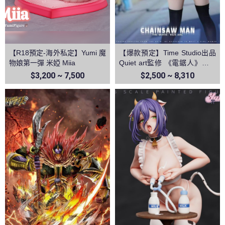
【R18預定-海外私定】Yumi 魔
【爆款預定】Time Studio出品
物娘第一彈 米婭 Miia
Quiet art監修 《電鋸人》蕾塞
篇－蕾塞
$3,200 ~ 7,500
$2,500 ~ 8,310