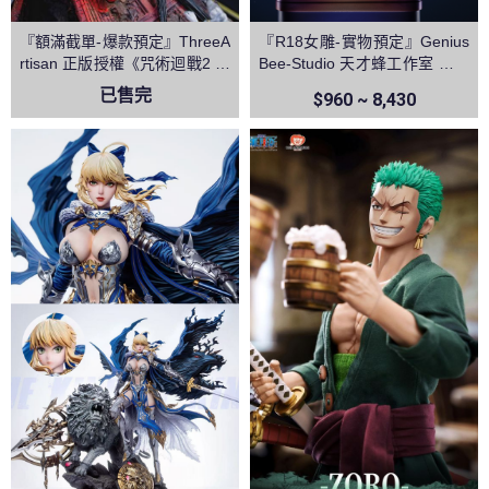
『額滿截單-爆款預定』ThreeA
『R18女雕-實物預定』Genius
rtisan 正版授權《咒術迴戰2 》
Bee-Studio 天才蜂工作室 逆兔
兩面宿儺 領域展開 伏魔御廚子
椰羊 原神
已售完
$960 ~ 8,430