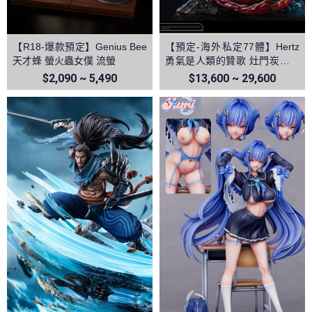
【R18-爆款預定】Genius Bee
【預定-海外私定77體】Hertz
天才蜂 螢火蟲女僕 流螢
勇氣是人類的贊歌 灶門炭治郎
&富岡義勇 vs猗窩座 鬼滅之刃
$2,090 ~ 5,490
$13,600 ~ 29,600
無限城篇