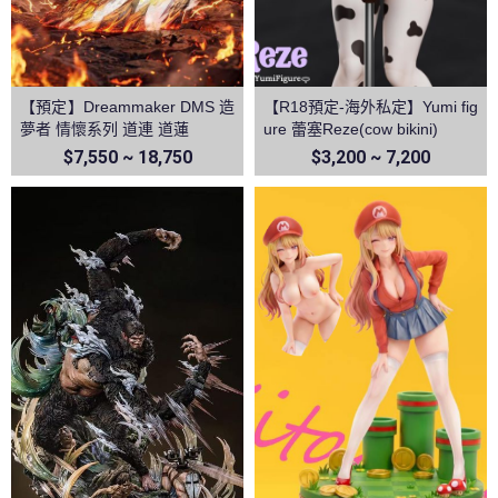
【預定】Dreammaker DMS 造
【R18預定-海外私定】Yumi fig
夢者 情懷系列 道連 道蓮
ure 蕾塞Reze(cow bikini)
$7,550 ~ 18,750
$3,200 ~ 7,200