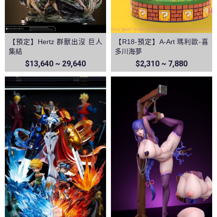
【預定】Hertz 群獸出沒 巨人
【R18-預定】A-Art 瑪利歐-喜
集結
多川海夢
$13,640 ~ 29,640
$2,310 ~ 7,880