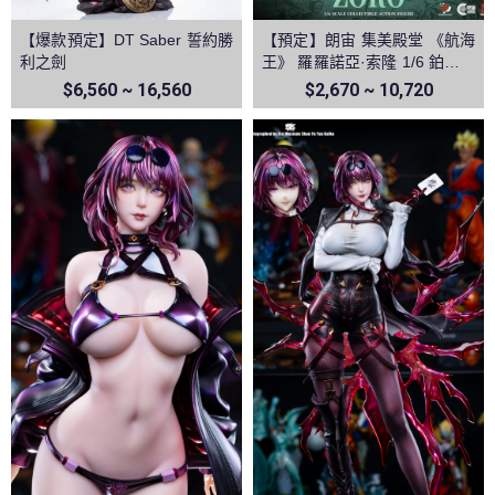
【爆款預定】DT Saber 誓約勝
【預定】朗宙 集美殿堂 《航海
利之劍
王》 羅羅諾亞·索隆 1/6 鉑金矽
膠可動人偶
$6,560 ~ 16,560
$2,670 ~ 10,720