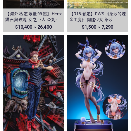
【海外私定限量99體】Hertz
【R18-預定】FWS 《萊莎的煉
鑽石與玫瑰 女之巨人 亞妮·雷
金工房》 肉腿少女 萊莎
恩哈特 進擊的巨人
$10,400 ~ 26,400
$1,500 ~ 7,290