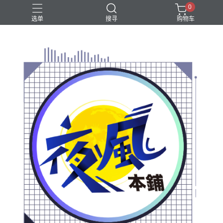
0
选单
搜寻
购物车