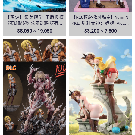
【預定】集美殿堂 正版授權
【R18預定-海外私定】Yumi NI
《英雄聯盟》疾風劍豪·犽宿 亞
KKE 勝利女神：妮姬 Alcana
索
阿爾卡娜
$8,050 ~ 19,050
$3,200 ~ 7,800