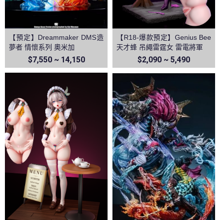
【預定】Dreammaker DMS造
【R18-爆款預定】Genius Bee
夢者 情懷系列 奧米加
天才蜂 吊繩雷霆女 雷電將軍
$7,550 ~ 14,150
$2,090 ~ 5,490