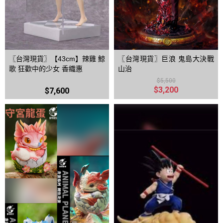
〖台灣現貨〗【43cm】辣雞 鯨
〖台灣現貨〗巨浪 鬼島大決戰
歌 狂歡中的少女 香織惠
山治
$5,500
$3,200
$7,600