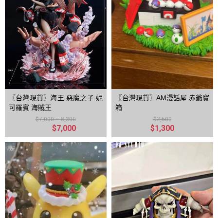
〖台灣現貨〗海王 惡魔之子 妮
〖台灣現貨〗AM漫話屋 赤爺寶
可羅賓 海賊王
箱
$7,000 ~ 8,300
$2,500
$7,000
$1,300