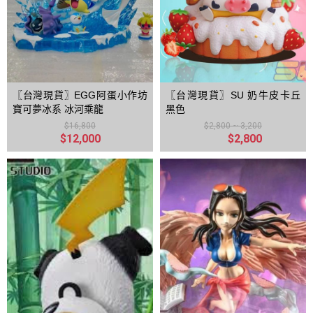
〖台灣現貨〗EGG阿蛋小作坊
〖台灣現貨〗SU 奶牛皮卡丘
寶可夢冰系 冰河乘龍
黑色
$16,800
$2,800 ~ 3,200
$12,000
$2,800