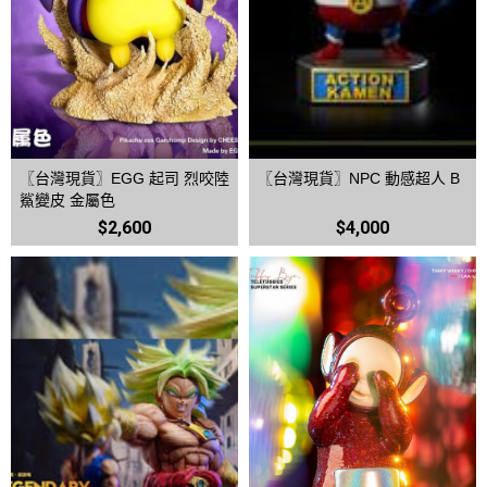
〖台灣現貨〗EGG 起司 烈咬陸
〖台灣現貨〗NPC 動感超人 B
鯊變皮 金屬色
$2,600
$4,000