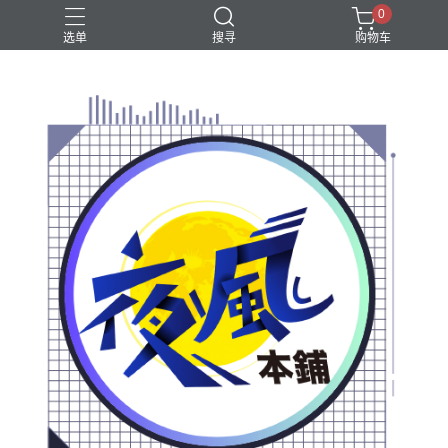
0
选单
搜寻
购物车