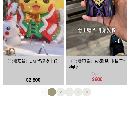
〖台灣現貨〗DM 聖誕皮卡丘
〖台灣現貨〗FA雅兒 小骨王*
特典*
$1,000
$600
$2,800
1
2
...
9
全部商品
隐私权条款
订单相关说明