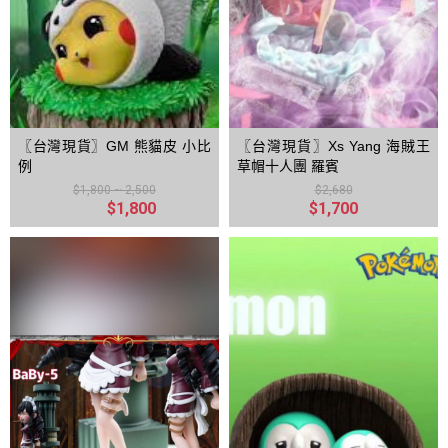
〖台灣現貨〗GM 熊貓皮 小比
〖台灣現貨〗Xs Yang 海賊王
例
草帽十人團 羅賓
$1,800 ~ 2,500
$2,680
$1,800
$1,700