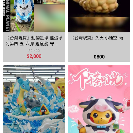
〖台灣現貨〗動物星球 龍蛋系
〖台灣現貨〗久天 小悟空 ng
列第四.五.六彈 鯉魚龍 守宮龍
蛋 冰蛾龍
$2,400
$2,000
$800