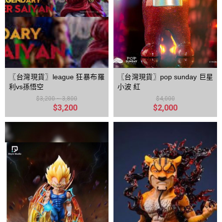
〖台灣現貨〗league 狂暴布羅
〖台灣現貨〗pop sunday 巨星
利vs孫悟空
小波 紅
$3,200 ~ 3,800
$4,000
$3,200
$2,000