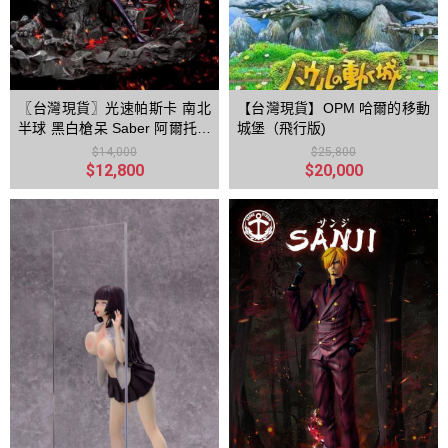
〖台灣現貨〗光速帕斯卡 南北
【台灣現貨】OPM 哈爾的移動
半球 黑白槍呆 Saber 阿爾托莉
城堡（飛行版)
雅
$14,000
$25,800
$12,800
$20,000