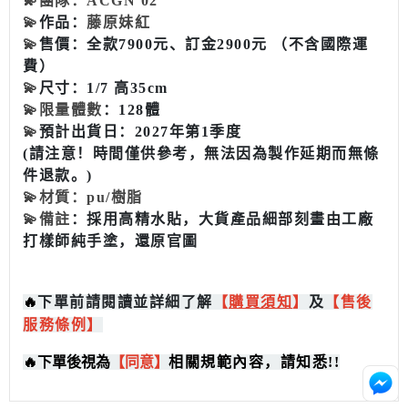
💫
團隊：ACGN 02
💫
作品：
藤原妹紅
💫
售價：全款7900元、訂金2900元 （不含國際運
費）
💫
尺寸：1/7 高35cm
💫
限量體數
：128體
💫
預計出貨日：2027年第1季度
(請注意！時間僅供參考，無法因為製作延期而無條
件退款。)
💫
材質：pu/樹脂
💫
備註
：採用高精水貼，大貨產品細部刻畫由工廠
打樣師純手塗，還原官圖
🔥
下單前請閱讀並詳細了解
【
購買
須知
】
及
【售後
服務條例】
🔥
下單後視為
【同意】
相關規範內容，請知悉!!