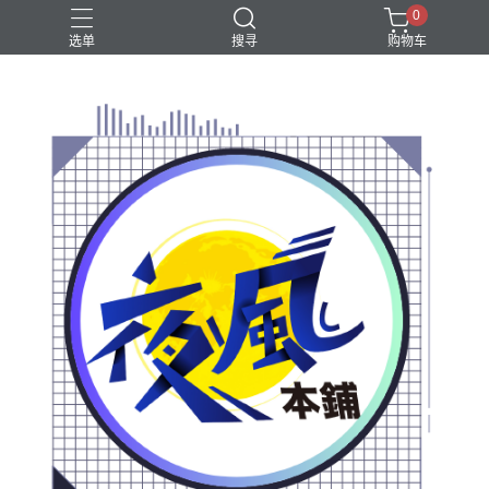
0
选单
搜寻
购物车