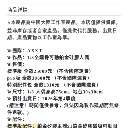
商品详情
⭐本產品為中國大陸工作室產品，本店僅提供資訊，
並非庫存或者自家產品，僅提供代訂服務，出貨日
期、產品實物以工作室為準。
💫
團隊：
AXXT
💫
作品：1/3全鋼骨可動鉑金硅膠人偶
💫
售價：
標準版 全款25000元 （不含國際運費）
pro版 全款30600元 （不含國際運費）
特別配件包 全款1310元 （不含國際運費）
💫
尺寸：1/3 人偶身高75cm、地台30x30cm
💫
預計出貨日：2026年第4季度
(請注意！時間僅供參考，無法因為製作延期而無條
件退款。)
💫
配件
：
標準版配件
：
鉑金矽膠主體x1鉑金矽膠磁吸可動眼