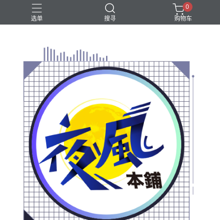
0
选单
搜寻
购物车