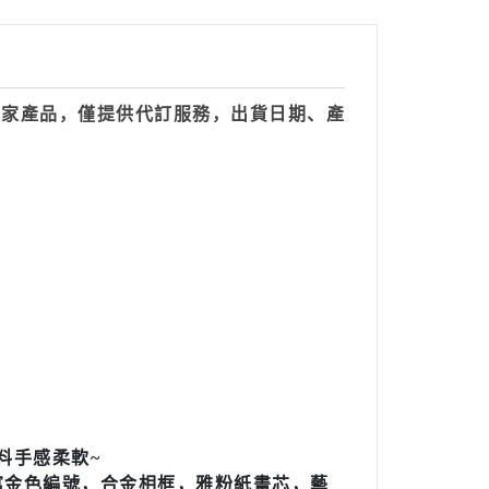
自家產品，僅提供代訂服務，出貨日期、產
料手感柔軟~
版，手寫金色編號，合金相框，雅粉紙畫芯，藝