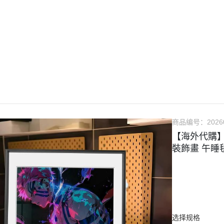
『本店推薦-現貨專區』
『系列代購』
『精選稀有物
🔧模型維修
🔨售後服務
📌聯絡客服
🔰會員制度說明
商品编号：
2026
【海外代購
裝飾畫 午睡
选择规格