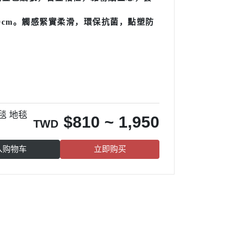
0×180cm。觸感緊實柔滑，環保抗菌，點塑防
毯 地毯
$
810 ~ 1,950
TWD
入购物车
立即购买