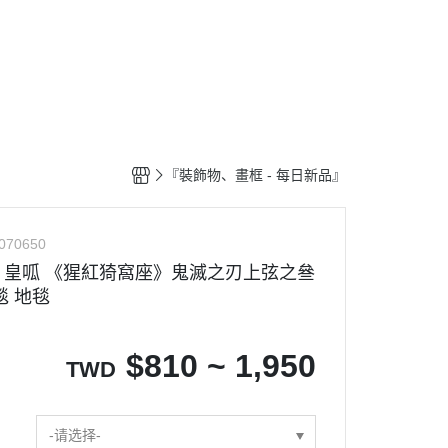
釋出』
🎁送禮推薦專區
⭐購買須知
『裝飾物、畫框 - 每日新品』
070650
】皇呱 《猩紅猗窩座》鬼滅之刃上弦之叄
毯 地毯
$
810 ~ 1,950
TWD
-请选择-