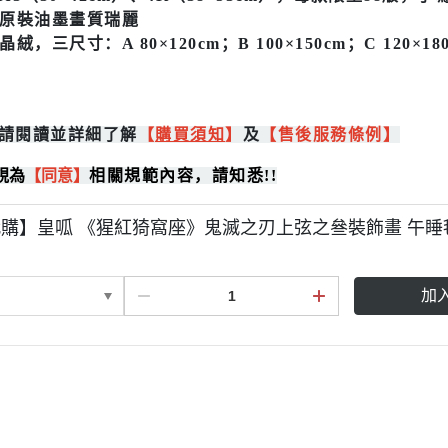
原裝油墨畫質瑞麗
絨，三尺寸：A 80×120cm；B 100×150cm；C 12
請閱讀並詳細了解
【
購買
須知
】
及
【售後服務條例】
視為
【同意】
相關規範內容，請知悉!!
購】皇呱 《猩紅猗窩座》鬼滅之刃上弦之叄裝飾畫 午睡
加