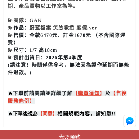
期、產品實物以工作室為準。
💫
團隊：GAK
💫
作品：
蔚藍檔案 笑臉教授 度假.ver
💫
售價：全款6470元、訂金1670元 （不含國際運
費）
💫
尺寸：1/7 高18cm
💫
預計出貨日：2026年第4季度
(請注意！時間僅供參考，無法因為製作延期而無條
件退款。)
🔥
下單前請閱讀並詳細了解
【
購買
須知
】
及
【售後
服務條例】
🔥
下單後視為
【同意】
相關規範內容，請知悉!!
我要预购