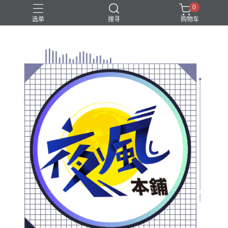
0
选单
搜寻
购物车