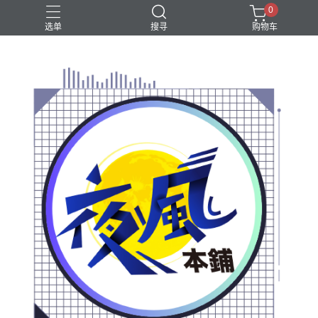
0
选单
搜寻
购物车