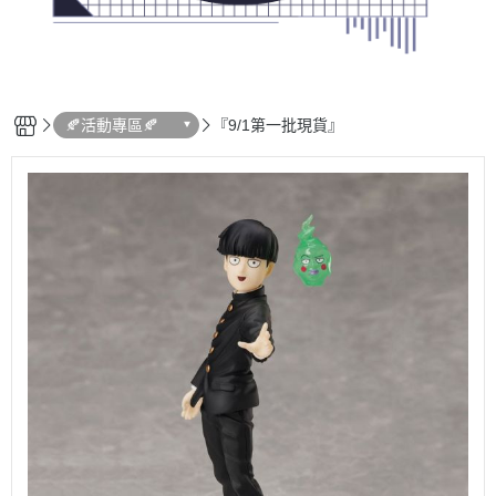
🍂活動專區🍂
『9/1第一批現貨』