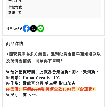
一般宅配
付款方式
转帐汇款
分享商品到
商品详情
⭐因現貨庫存多方銷售，遇到缺貨會盡早通知退款以
及視情況補償，同意再下單唷！
💫
預計出貨時間：
此款為台灣發貨!!約2~3天到貨!!
💫
團隊：Union Creative UC
💫
作品：
靈能百分百 第三季 影山茂夫
💫
售
價：
原價2600元
特價
全款1500
元
（含運費）
💫
尺寸：
高15
cm