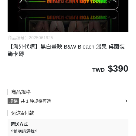
商品编号：
2025061925
【海外代購】黑白畫映 B&W Bleach 溫泉 桌面裝
飾卡磚
$
390
TWD
商品规格
规格
共 1 种规格可选
运送&付款
运送方式
⚡預購請選我⚡