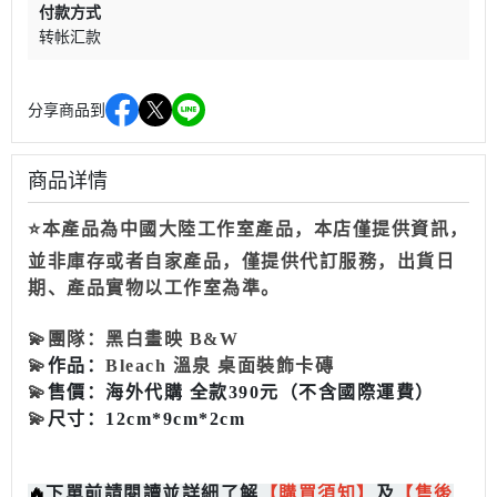
付款方式
转帐汇款
分享商品到
商品详情
⭐本產品為中國大陸工作室產品，本店僅提供資訊，
並非庫存或者自家產品，僅提供代訂服務，出貨日
期、產品實物以工作室為準。
💫
團隊：
黑白畫映 B&W
💫
作品：
Bleach 溫泉 桌面裝飾卡磚
💫
售價：
海外代購 全款390元
（不含國際運費）
💫
尺寸：
12cm*9cm*2cm
🔥
下單前請閱讀並詳細了解
【
購買
須知
】
及
【售後