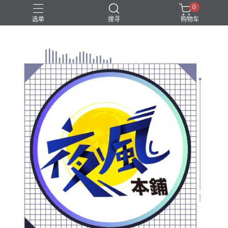
0
选单
搜寻
购物车