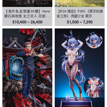
【海外私定限量99體】Hertz
【R18-預定】FWS 《萊莎的煉
鑽石與玫瑰 女之巨人 亞妮·雷
金工房》 肉腿少女 萊莎
恩哈特 進擊的巨人
$10,400 ~ 26,400
$1,500 ~ 7,290