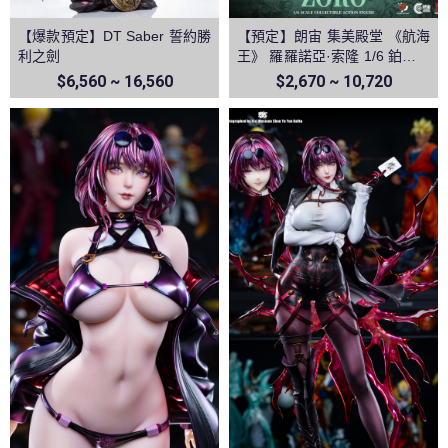
【爆款預定】DT Saber 誓約勝
【預定】朗宙 集美殿堂 《航海
利之劍
王》 羅羅諾亞·索隆 1/6 鉑金矽
膠可動人偶
$6,560 ~ 16,560
$2,670 ~ 10,720