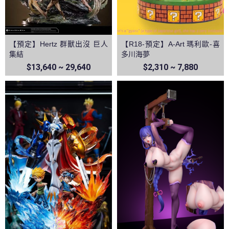
【預定】Hertz 群獸出沒 巨人
【R18-預定】A-Art 瑪利歐-喜
集結
多川海夢
$13,640 ~ 29,640
$2,310 ~ 7,880