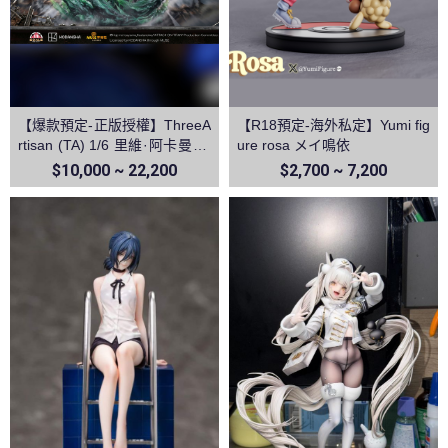
【爆款預定-正版授權】ThreeA
【R18預定-海外私定】Yumi fig
rtisan (TA) 1/6 里維·阿卡曼 利
ure rosa メイ鳴依
威爾 進擊的巨人第三季 TPlus
$10,000 ~ 22,200
$2,700 ~ 7,200
系列