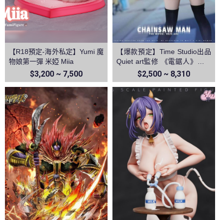
【R18預定-海外私定】Yumi 魔
【爆款預定】Time Studio出品
物娘第一彈 米婭 Miia
Quiet art監修 《電鋸人》蕾塞
篇－蕾塞
$3,200 ~ 7,500
$2,500 ~ 8,310