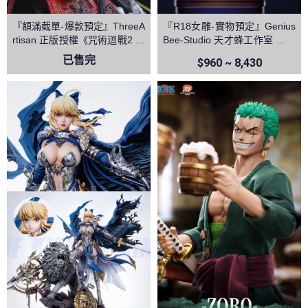
『額滿截單-爆款預定』ThreeA
『R18女雕-實物預定』Genius
rtisan 正版授權《咒術迴戰2 》
Bee-Studio 天才蜂工作室 逆兔
兩面宿儺 領域展開 伏魔御廚子
椰羊 原神
已售完
$960 ~ 8,430