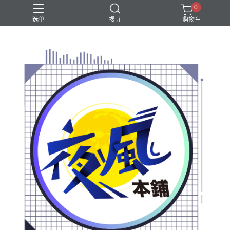
0
选单
搜寻
购物车