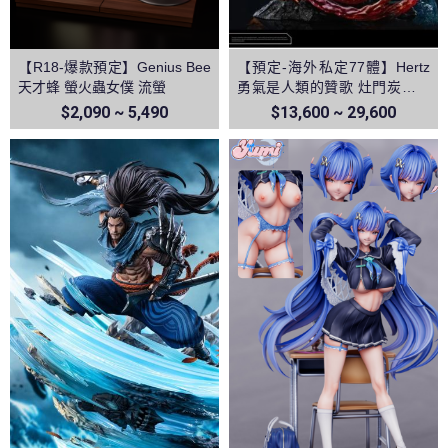
【R18-爆款預定】Genius Bee
【預定-海外私定77體】Hertz
天才蜂 螢火蟲女僕 流螢
勇氣是人類的贊歌 灶門炭治郎
&富岡義勇 vs猗窩座 鬼滅之刃
$2,090 ~ 5,490
$13,600 ~ 29,600
無限城篇