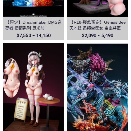
【預定】Dreammaker DMS造
【R18-爆款預定】Genius Bee
夢者 情懷系列 奧米加
天才蜂 吊繩雷霆女 雷電將軍
$7,550 ~ 14,150
$2,090 ~ 5,490