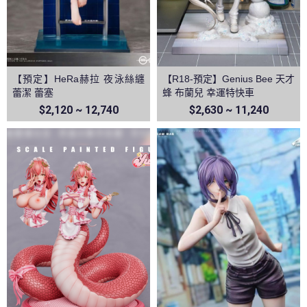
【預定】HeRa赫拉 夜泳絲纏
【R18-預定】Genius Bee 天才
蕾潔 蕾塞
蜂 布蘭兒 幸運特快車
$2,120 ~ 12,740
$2,630 ~ 11,240