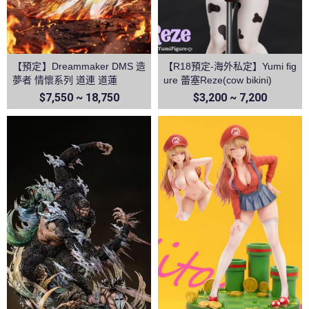
【預定】Dreammaker DMS 造
【R18預定-海外私定】Yumi fig
夢者 情懷系列 道連 道蓮
ure 蕾塞Reze(cow bikini)
$7,550 ~ 18,750
$3,200 ~ 7,200