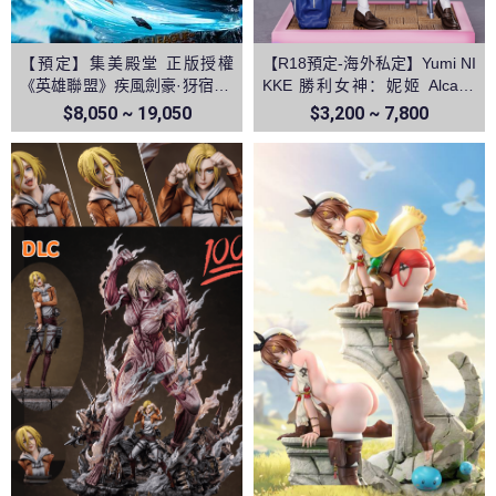
【預定】集美殿堂 正版授權
【R18預定-海外私定】Yumi NI
《英雄聯盟》疾風劍豪·犽宿 亞
KKE 勝利女神：妮姬 Alcana
索
阿爾卡娜
$8,050 ~ 19,050
$3,200 ~ 7,800