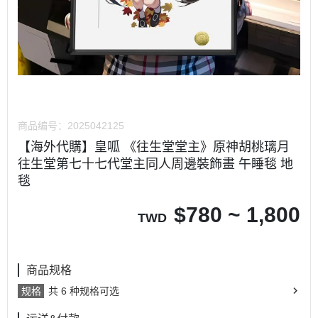
商品编号：
2025042125
【海外代購】皇呱 《往生堂堂主》原神胡桃璃月
往生堂第七十七代堂主同人周邊裝飾畫 午睡毯 地
毯
$
780 ~ 1,800
TWD
商品规格
规格
共 6 种规格可选