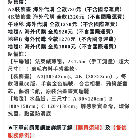
💫
售價：
A3裝飾畫
海外代購 全款780元（不含國際運費）
4K
裝飾畫
海外代購 全款1320元（不含國際運費）
午睡毯
海外代購 全款1270元（不含國際運費）
地毯A
海外代購 全款920元（不含國際運費）
地毯B
海外代購 全款1270元（不含國際運費）
地毯C
海外代購 全款1800元
（不含國際運費）
💫備註：
【午睡毯】法萊絨薄毯，2×1.5m（手工測量）超大
尺寸！ ！磨毛布料手感柔軟~
【裝飾畫】 A3(30×42cm)、4K（38×53cm），每
款限量88版，手寫金色編號，合金相框，雅粉紙畫
芯，藝術卡紙，原裝油墨畫質瑞麗
【地毯】水晶絨，三尺寸：A 80×120cm；B
100×150cm；C 120×180cm。觸感緊實柔滑，環保
抗菌，點塑防滑底
🔥
下單前請閱讀並詳細了解
【
購買
須知
】
及
【售後
服務條例】