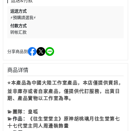
运送&付款
运送方式
⚡預購請選我⚡
付款方式
转帐汇款
分享商品到
商品详情
⭐本產品為中國大陸工作室產品，本店僅提供資訊，
並非庫存或者自家產品，僅提供代訂服務，出貨日
期、產品實物以工作室為準。
💫
團隊：
皇呱
💫
作品：
《往生堂堂主》原神胡桃璃月往生堂第七
十七代堂主同人周邊裝飾畫