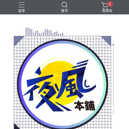
0
选单
搜寻
购物车