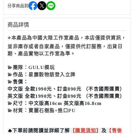
分享商品到
商品詳情
⭐本產品為中國大陸工作室產品，本店僅提供資訊，
並非庫存或者自家產品，僅提供代訂服務，出貨日
期、產品實物以工作室為準。
💫
團隊：GULU模玩
💫
作品：
星露穀物語登入立牌
💫
售價：
中文版 全款1990元、訂金890元 （不含國際運費）
英文版 全款1990元、訂金890元 （不含國際運費）
💫
尺寸：中文版高16cm 英文版高16.8cm
💫
材質：寶麗石樹脂+進口PU
🔥
下單前請閱讀並詳細了解
【
購買
須知
】
及
【售後