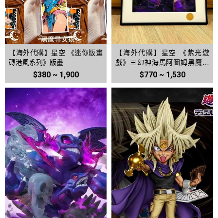
【海外代購】星空 《迷你版畫
【海外代購】星空 《紫光遊
磚港風系列》版畫
戲》三幻神海馬阿圖姆黑魔導
裝飾畫
$380 ~ 1,900
$770 ~ 1,530