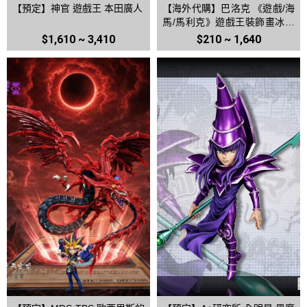
【預定】神官 遊戲王 本田廣人
【海外代購】巴洛克 《遊戲/海
馬/馬利克》遊戲王裝飾畫冰箱
貼
$1,610 ~ 3,410
$210 ~ 1,640