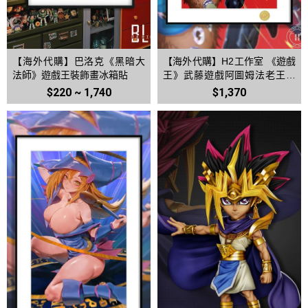
【海外代購】巴洛克《黑暗大
【海外代購】H2工作室 《遊戲
法師》遊戲王裝飾畫冰箱貼
王》武藤遊戲阿圖姆法老王暗
遊戲裝飾畫
$220 ~ 1,740
$1,370