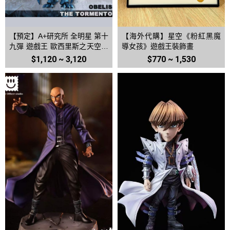
【預定】A+研究所 全明星 第十
【海外代購】星空《粉紅黑魔
九彈 遊戲王 歐西里斯之天空龍
導女孩》遊戲王裝飾畫
第二十彈 歐貝利斯克之巨神兵
$1,120 ~ 3,120
$770 ~ 1,530