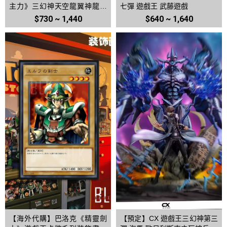
主力》三幻神天空龍翼神龍巨
七彈 遊戲王 武藤遊戲
神兵海馬阿圖姆武藤遊戲黑魔
$730 ~ 1,440
$640 ~ 1,640
導裝飾畫
【海外代購】巴洛克《精靈劍
【預定】CX 遊戲王三幻神第三