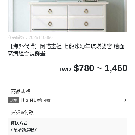
商品編號：
2025110350
【海外代購】阿喵畫社 七龍珠幼年琪琪雙宮 牆面
高清組合裝飾畫
$
780 ~ 1,460
TWD
商品規格
規格
共 3 種規格可選
運送&付款
運送方式
⚡預購請選我⚡