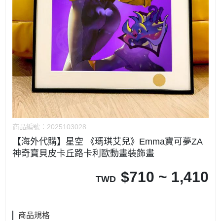
商品編號：
2025103028
【海外代購】星空 《瑪琪艾兒》Emma寶可夢ZA
神奇寶貝皮卡丘路卡利歐動畫裝飾畫
$
710 ~ 1,410
TWD
商品規格