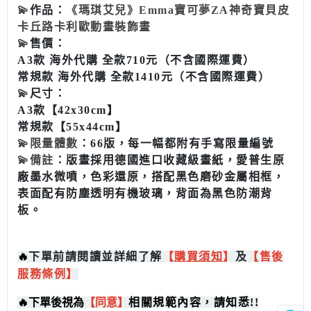
💫
作品：
《瑪琪艾兒》Emma寶可夢ZA神奇寶貝皮
卡丘路卡利歐動畫裝飾畫
💫
售價：
A3款 海外代購 全款710元（不含國際運費）
常規款 海外代購 全款1410元（不含國際運費）
💫
尺寸：
A3款【42x30cm】
常規款【55x44cm】
💫
限量體數
：66版，每一幅都附有手寫限量編號
💫
備註
：版畫採用德國進口收藏級畫紙，愛普生原
廠墨水微噴，色彩還原，搭配黑色磨砂金屬相框，
表面配有防塵透明有機玻璃，背面為黑色防潮背
板。
🔥
下單前請閱讀並詳細了解
【
購買
須知
】
及
【售後
服務條例】
🔥
下單後視為
【同意】
相關規範內容，請知悉!!