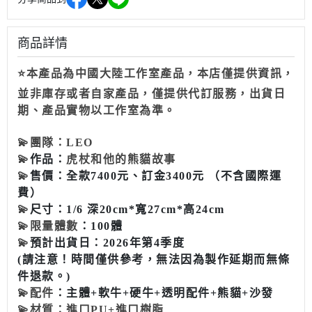
商品詳情
⭐本產品為中國大陸工作室產品，本店僅提供資訊，
並非庫存或者自家產品，僅提供代訂服務，出貨日
期、產品實物以工作室為準。
💫
團隊：LEO
💫
作品：
虎杖和他的熊貓故事
💫
售價：全款7400元、訂金3400元 （不含國際運
費）
💫
尺寸：1/6 深20cm*寬27cm*高24cm
💫
限量體數
：100體
💫
預計出貨日：2026年第4季度
(請注意！時間僅供參考，無法因為製作延期而無條
件退款。)
💫
配件
：主體+軟牛+硬牛+透明配件+熊貓+沙發
💫
材質：進口PU+進口樹脂