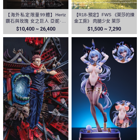
【海外私定限量99體】Hertz
【R18-預定】FWS 《萊莎的煉
鑽石與玫瑰 女之巨人 亞妮·雷
金工房》 肉腿少女 萊莎
恩哈特 進擊的巨人
$10,400 ~ 26,400
$1,500 ~ 7,290