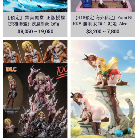
【預定】集美殿堂 正版授權
【R18預定-海外私定】Yumi NI
《英雄聯盟》疾風劍豪·犽宿 亞
KKE 勝利女神：妮姬 Alcana
索
阿爾卡娜
$8,050 ~ 19,050
$3,200 ~ 7,800