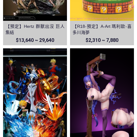
【預定】Hertz 群獸出沒 巨人
【R18-預定】A-Art 瑪利歐-喜
集結
多川海夢
$13,640 ~ 29,640
$2,310 ~ 7,880