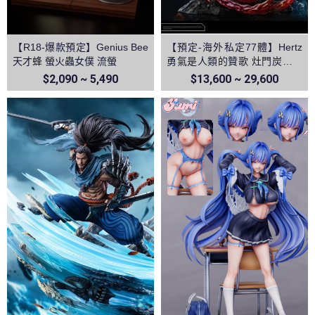
【R18-爆款預定】Genius Bee
【預定-海外私定77體】Hertz
天才蜂 螢火蟲女僕 流螢
勇氣是人類的贊歌 灶門炭治郎
&富岡義勇 vs猗窩座 鬼滅之刃
$2,090 ~ 5,490
$13,600 ~ 29,600
無限城篇