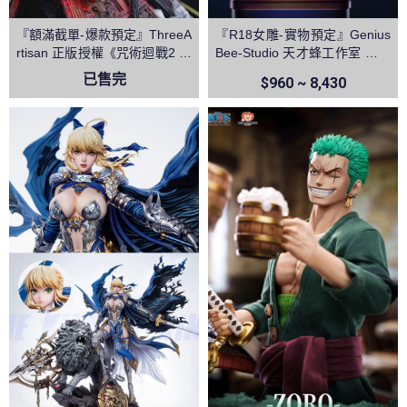
『額滿截單-爆款預定』ThreeA
『R18女雕-實物預定』Genius
rtisan 正版授權《咒術迴戰2 》
Bee-Studio 天才蜂工作室 逆兔
兩面宿儺 領域展開 伏魔御廚子
椰羊 原神
已售完
$960 ~ 8,430