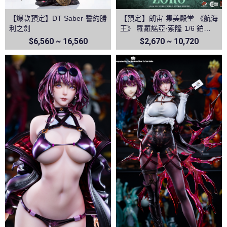
【爆款預定】DT Saber 誓約勝
【預定】朗宙 集美殿堂 《航海
利之劍
王》 羅羅諾亞·索隆 1/6 鉑金矽
膠可動人偶
$6,560 ~ 16,560
$2,670 ~ 10,720