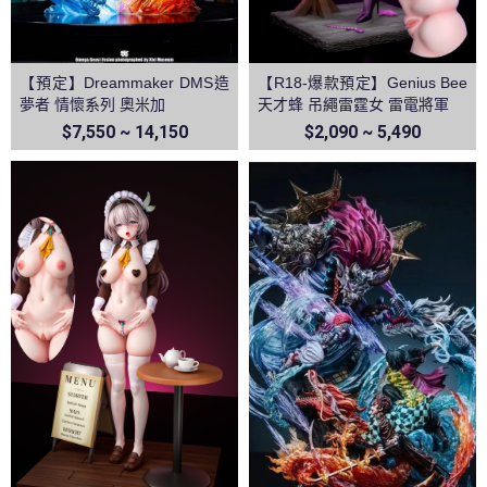
【預定】Dreammaker DMS造
【R18-爆款預定】Genius Bee
夢者 情懷系列 奧米加
天才蜂 吊繩雷霆女 雷電將軍
$7,550 ~ 14,150
$2,090 ~ 5,490