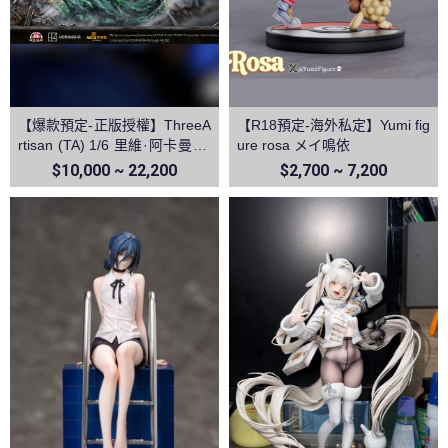
【爆款預定-正版授權】ThreeA
【R18預定-海外私定】Yumi fig
rtisan (TA) 1/6 里維·阿卡曼 利
ure rosa メイ鳴依
威爾 進擊的巨人第三季 TPlus
$10,000 ~ 22,200
$2,700 ~ 7,200
系列