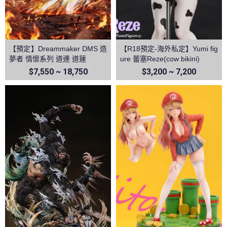
【預定】Dreammaker DMS 造
【R18預定-海外私定】Yumi fig
夢者 情懷系列 道連 道蓮
ure 蕾塞Reze(cow bikini)
$7,550 ~ 18,750
$3,200 ~ 7,200