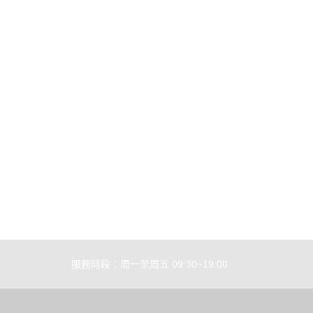
🔧模型維修
🔨售後服務
📌聯絡客服
🔰會員制度說明
【全部
訂單
優惠碼
服務時段：周一至周五 09:30~19:00