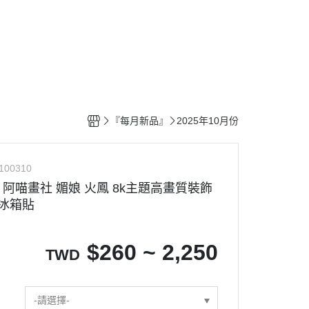
釋出』
🎁送禮推薦專區
⭐購買須知
『每月新品』
2025年10月份
100310
阿喵畫社 媚娘 火鳳 8k主題高畫質裝飾
 冰箱貼
$
260 ~ 2,250
TWD
-請選擇-