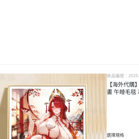
『本店推薦-現貨專區』
『系列代購』
『精選稀有物
🔧模型維修
🔨售後服務
📌聯絡客服
🔰會員制度說明
商品編號：
2025
【海外代購】
畫 午睡毛毯
選擇規格