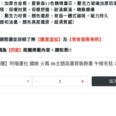
：加厚合金框，愛普森12色精噴畫芯，壓克力玻璃加厚防
毯：保暖材質，保暖舒適，耐溫鎖溫，精緻鎖邊
：壓克力材質，顏色還原，背面一體式磁吸，磁力持久
器和油墨，顏色高度還原，超清質感）
請閱讀並詳細了解
【
購買
須知
】
及
【售後服務條例】
視為
【同意】
相關規範內容，請知悉!!
購】阿喵畫社 媚娘 火鳳 8k主題高畫質裝飾畫 午睡毛毯 
加