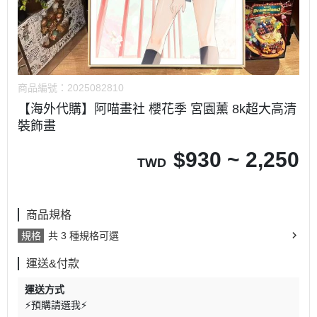
商品編號：
2025082810
【海外代購】阿喵畫社 櫻花季 宮園薰 8k超大高清
裝飾畫
$
930 ~ 2,250
TWD
商品規格
規格
共 3 種規格可選
運送&付款
運送方式
⚡預購請選我⚡