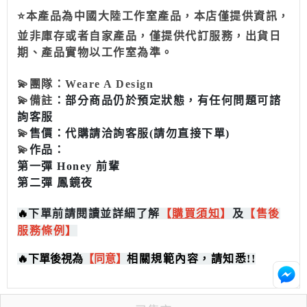
⭐本產品為中國大陸工作室產品，本店僅提供資訊，
並非庫存或者自家產品，僅提供代訂服務，出貨日
期、產品實物以工作室為準。
💫
團隊：
Weare A Design
💫備註
：部分商品仍於預定狀態，有任何問題可諮
詢客服
💫
售價：
代購請洽詢客服(請勿直接下單)
💫
作品：
第一彈 Honey 前輩
第二彈 鳳鏡夜
🔥
下單前請閱讀並詳細了解
【
購買
須知
】
及
【售後
服務條例】
🔥
下單後視為
【同意】
相關規範內容，請知悉!!