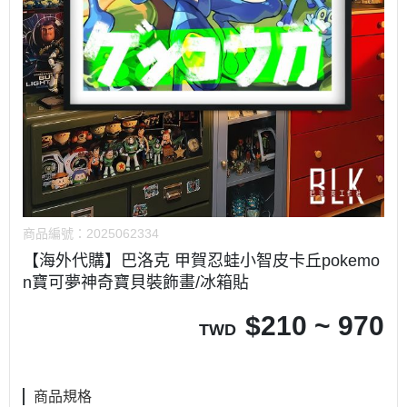
商品編號：
2025062334
【海外代購】巴洛克 甲賀忍蛙小智皮卡丘pokemo
n寶可夢神奇寶貝裝飾畫/冰箱貼
$
210 ~ 970
TWD
商品規格