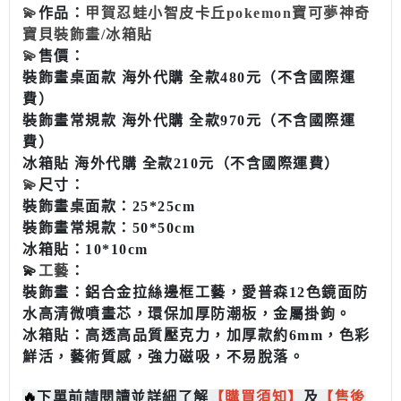
💫
作品：
甲賀忍蛙小智皮卡丘pokemon寶可夢神奇
寶貝裝飾畫/冰箱貼
💫
售價：
裝飾畫
桌面款
海外代購 全款480元（不含國際運
費）
裝飾畫
常規款
海外代購 全款970元（不含國際運
費）
冰箱貼
海外代購 全款210元
（不含國際運費）
💫
尺寸：
裝飾畫
桌面款：25*25cm
裝飾畫
常規款：50*50cm
冰箱貼：10*10cm
💫
工藝
：
裝飾畫：鋁合金拉絲邊框工藝，愛普森12色鏡面防
水高清微噴畫芯，環保加厚防潮板，金屬掛鉤。
冰箱貼：高透高品質壓克力，加厚款約6mm，色彩
鮮活，藝術質感，強力磁吸，不易脫落。
🔥
下單前請閱讀並詳細了解
【
購買
須知
】
及
【售後