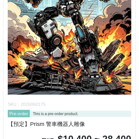
SKU：
2026060175
Pre-order
This is a pre-order product.
【預定】Prism 警車機器人雕像
$
10,400 ~ 28,400