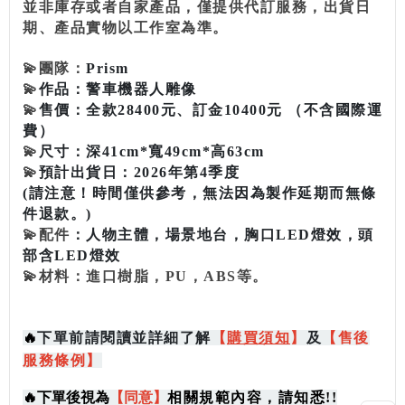
並非庫存或者自家產品，僅提供代訂服務，出貨日
期、產品實物以工作室為準。
💫
團隊：
Prism
💫
作品：警車機器人雕像
💫
售價：全款28400元、訂金10400元 （不含國際運
費）
💫
尺寸：深41cm*寬49cm*高63cm
💫
預計出貨日：2026年第4季度
(請注意！時間僅供參考，無法因為製作延期而無條
件退款。)
💫
配件
：人物主體，場景地台，胸口LED燈效，頭
部含LED燈效
💫
材料：進口樹脂，PU，ABS等。
🔥
下單前請閱讀並詳細了解
【
購買
須知
】
及
【售後
服務條例】
🔥
下單後視為
【同意】
相關規範內容，請知悉!!