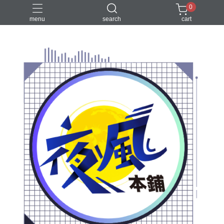
0
menu
search
cart