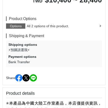
TWD
Product Options
Options
All 2 options of this product.
Shipping & Payment
Shipping options
⚡預購請選我⚡
Payment options
Bank Transfer
Share
Product details
⭐本產品為中國大陸工作室產品，本店僅提供資訊，