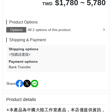
$
1,780 ~ 5,780
TWD
Product Options
Options
All 2 options of this product.
Shipping & Payment
Shipping options
⚡預購請選我⚡
Payment options
Bank Transfer
Share
Product details
⭐本產品為中國大陸工作室產品，本店僅提供資訊，