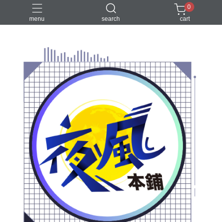
0
menu
search
cart