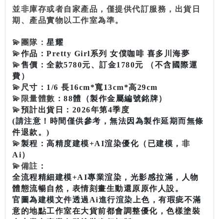
並非庫存或者自家產品，僅提供代訂服務，出貨日
期、產品實物以工作室為準。
💫
團隊：
星耀
💫
作品：Pretty Girl系列 女僕咖啡 喜多川海夢
💫
售價：全款5780元、訂金1780元 （不含國際運
費）
💫
尺寸：1/6 長16cm*寬13cm*高29cm
💫
限量體數
：88體（製作金屬編號銘牌）
💫
預計出貨日：2026年第4季度
(請注意！時間僅供參考，無法因為製作延期而無條
件退款。)
💫
製程：高精度建模+AI渲染優化（已建模，非
Ai）
💫
備註
：
全流程精細建模+AI專業渲染，光影感拉滿，人物
體態流暢自然，表情刻畫生動還原原作人設。
官圖為建模文件透過Ai進行渲染上色，有瑕疵不滿
意的地點工作室在大貨前都會調整優化，色樣塗裝