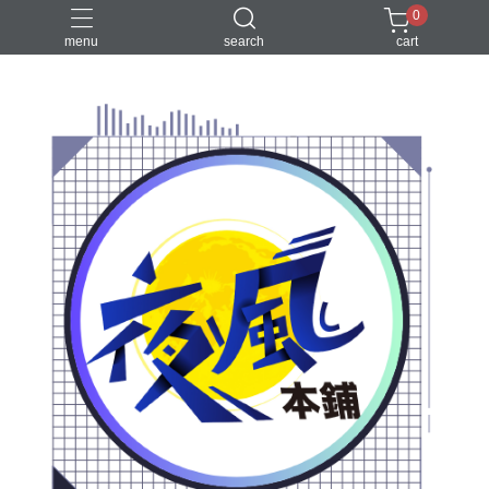
0
menu
search
cart