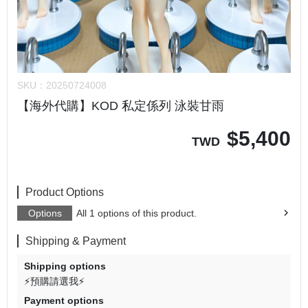
SKU：
20250724008
【海外代購】KOD 私定係列 泳裝甘雨
$
5,400
TWD
Product Options
Options
All 1 options of this product.
Shipping & Payment
Shipping options
⚡預購請選我⚡
Payment options