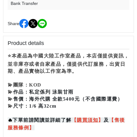
Bank Transfer
Share
Product details
⭐本產品為中國大陸工作室產品，本店僅提供資訊，
並非庫存或者自家產品，僅提供代訂服務，出貨日
期、產品實物以工作室為準。
💫
團隊：
KOD
💫
作品：
私定係列 泳裝甘雨
💫
售價：
海外代購 全款
5400
元（不含國際運費）
💫
尺寸：
1/6 高32cm
🔥
下單前請閱讀並詳細了解
【
購買
須知
】
及
【售後
服務條例】