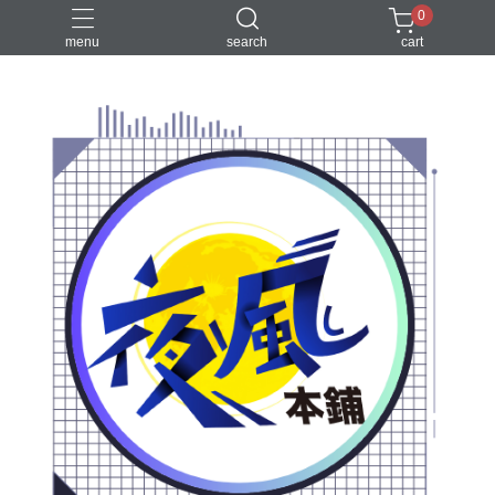
0
menu
search
cart