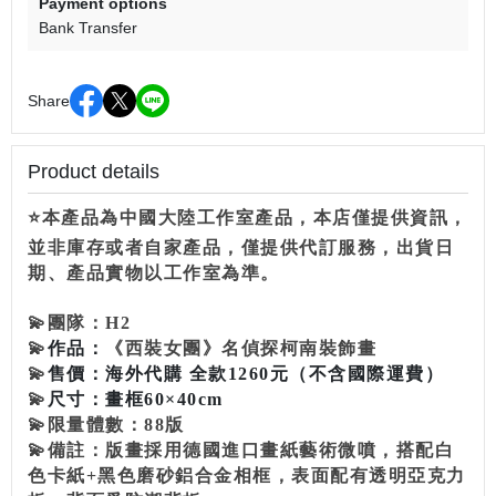
Payment options
Bank Transfer
Share
Product details
⭐本產品為中國大陸工作室產品，本店僅提供資訊，
並非庫存或者自家產品，僅提供代訂服務，出貨日
期、產品實物以工作室為準。
💫
團隊：
H2
💫
作品：
《西裝女團》名偵探柯南裝飾畫
💫
售價：
海外代購 全款1260元
（不含國際運費）
💫
尺寸：
畫框60×40cm
💫限量體數：88版
💫備註：
版畫採用德國進口畫紙藝術微噴，搭配白
色卡紙+黑色磨砂鋁合金相框，表面配有透明亞克力