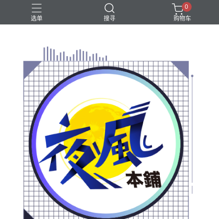
0
选单
搜寻
购物车