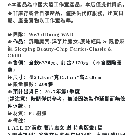
⭐本產品為中國大陸工作室產品，本店僅提供資訊，
並非庫存或者自家產品，僅提供代訂服務，出貨日
期、產品實物以工作室為準。
💫
團隊：WeArtDoing WAD
💫
作品：
沉睡魔咒-洋芋片魔女-原味經典 & 飄香麻
辣 Sleeping Beauty-Chip Fairies-Classic &
Chilli
💫
售價：全款6370元、訂金2370元 （不含國際運
費）
💫
尺寸：長23.3cm*寬15.1cm*高25.8cm
💫
限量體數
：499體
💫
預計出貨日：2027年第1季度
(請注意！時間僅供參考，無法因為製作延期而無條
件退款。)
💫
材質：PU樹脂
💫
備註
：
1.ALL IN兩款 薯片魔女 送 特典版畫1幅