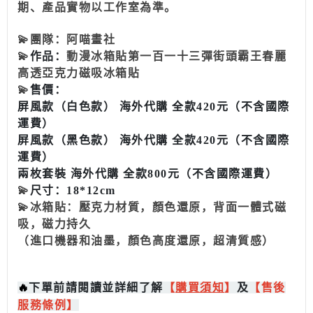
期、產品實物以工作室為準。
💫
團隊：阿喵畫社
💫
作品：
動漫冰箱貼第一百一十三彈街頭霸王春麗
高透亞克力磁吸冰箱貼
💫
售價：
屏風款（白色款） 海外代購 全款420元（不含國際
運費）
屏風款（黑色款） 海外代購 全款420元（不含國際
運費）
兩枚套裝 海外代購 全款800元（不含國際運費）
💫
尺寸：18*12cm
💫
冰箱貼：壓克力材質，顏色還原，背面一體式磁
吸，磁力持久
（進口機器和油墨，顏色高度還原，超清質感）
🔥
下單前請閱讀並詳細了解
【
購買
須知
】
及
【售後
服務條例】