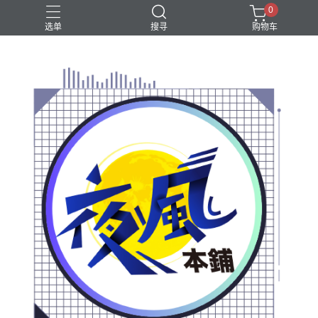
0
选单
搜寻
购物车