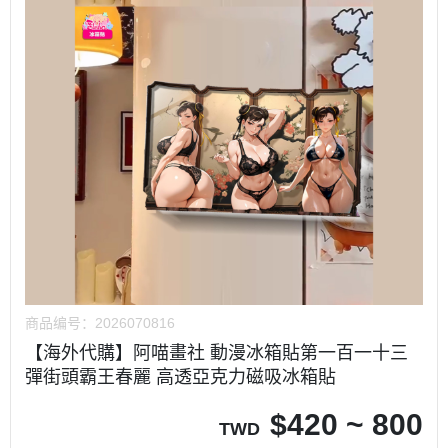
商品编号：
2026070816
【海外代購】阿喵畫社 動漫冰箱貼第一百一十三
彈街頭霸王春麗 高透亞克力磁吸冰箱貼
$
420 ~ 800
TWD