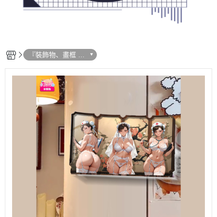
『裝飾物、畫框 -
每日新品』