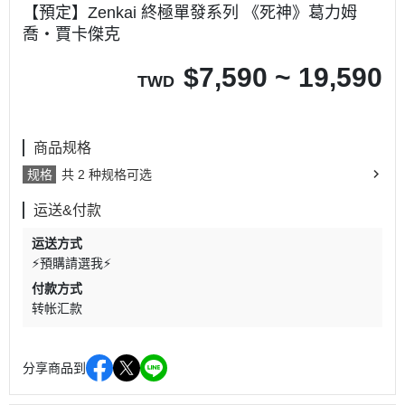
【預定】Zenkai 終極單發系列 《死神》葛力姆
喬‧賈卡傑克
$
7,590 ~ 19,590
TWD
商品规格
规格
共 2 种规格可选
运送&付款
运送方式
⚡預購請選我⚡
付款方式
转帐汇款
分享商品到