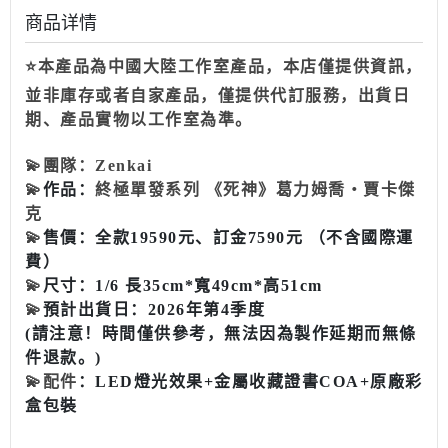
商品详情
⭐本產品為中國大陸工作室產品，本店僅提供資訊，
並非庫存或者自家產品，僅提供代訂服務，出貨日
期、產品實物以工作室為準。
💫
團隊：Zenkai
💫
作品：
終極單發系列 《死神》葛力姆喬‧賈卡傑
克
💫
售價：全款19590元、訂金7590元 （不含國際運
費）
💫
尺寸：1/6 長35cm*寬49cm*高51cm
💫
預計出貨日：2026年第4季度
(請注意！時間僅供參考，無法因為製作延期而無條
件退款。)
💫
配件
：
LED燈光效果+
金屬收藏證書COA+
原廠彩
盒包裝