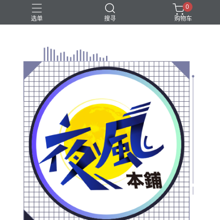
0
选单
搜寻
购物车