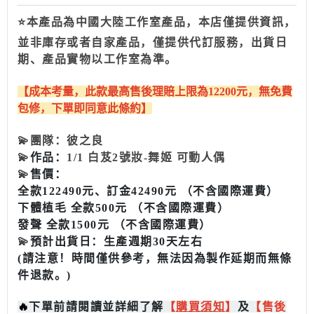
⭐本產品為中國大陸工作室產品，本店僅提供資訊，
並非庫存或者自家產品，僅提供代訂服務，出貨日
期、產品實物以工作室為準。
【成本
考量，此款最高售後理
賠上限為12200
元，無免費
包修，下單即同意此條約】
💫
團隊：彼之良
💫
作品：
1/1
白芨2號妝-舞姬 可動人偶
💫
售價：
全款122490元、訂金42490元 （不含國際運費）
下體植毛 全款500元 （不含國際運費）
發聲 全款1500元 （不含國際運費）
💫
預計出貨日：生產週期30天左右
(請注意！時間僅供參考，無法因為製作延期而無條
件退款。)
🔥
下單前請閱讀並詳細了解
【
購買
須知
】
及
【售後