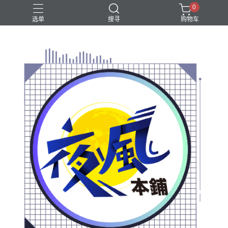
0
选单
搜寻
购物车