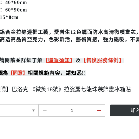
40*60cm
60*90cm
5*8cm
鋁合金拉絲邊框工藝，愛普生12色鏡面防水高清微噴畫芯
高透高品質亞克力，色彩鮮活，藝術質感，強力磁吸，不
請閱讀並詳細了解
【
購買
須知
】
及
【售後服務條例】
視為
【同意】
相關規範內容，請知悉!!
購】巴洛克 《微笑18號》拉姿麗七龍珠裝飾畫冰箱貼
加