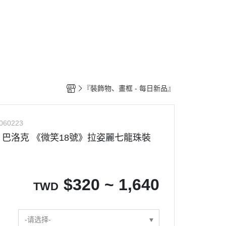
釋出』
🎁送禮推薦專區
⭐購買須知
『裝飾物、畫框 - 每日新品』
060223
巴洛克 《微笑18號》拉姿麗七龍珠裝
$
320 ~ 1,640
TWD
-请选择-