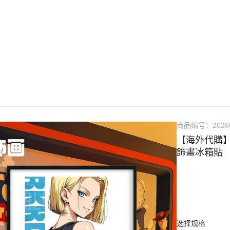
『本店推薦-現貨專區』
『系列代購』
『精選稀有物
🔧模型維修
🔨售後服務
📌聯絡客服
🔰會員制度說明
商品编号：
2026
【海外代購】
飾畫冰箱貼
选择规格