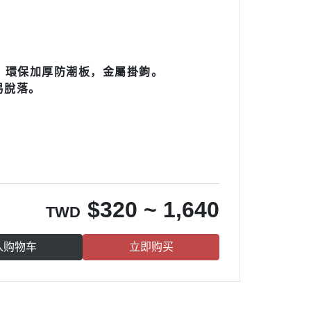
，環保加厚防潮板，金屬掛鉤。
易脫落。
$
320 ~ 1,640
TWD
入购物车
立即购买